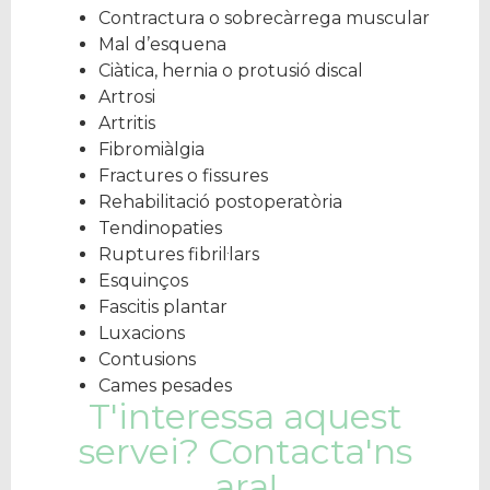
Contractura o sobrecàrrega muscular
Mal d’esquena
Ciàtica, hernia o protusió discal
Artrosi
Artritis
Fibromiàlgia
Fractures o fissures
Rehabilitació postoperatòria
Tendinopaties
Ruptures fibril·lars
Esquinços
Fascitis plantar
Luxacions
Contusions
Cames pesades
T'interessa aquest
servei? Contacta'ns
ara!