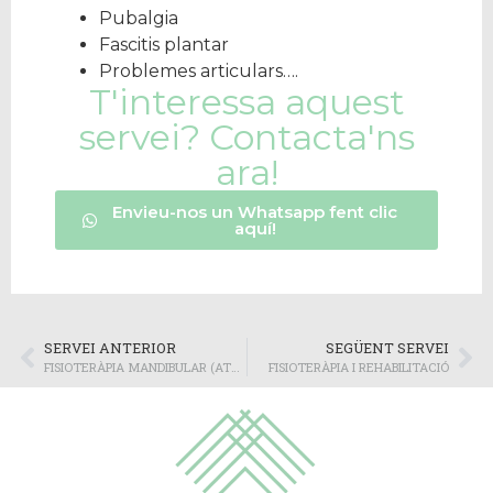
Pubalgia
Fascitis plantar
Problemes articulars….
T'interessa aquest
servei? Contacta'ns
ara!
Envieu-nos un Whatsapp fent clic
aquí!
SERVEI ANTERIOR
SEGÜENT SERVEI
FISIOTERÀPIA MANDIBULAR (ATM) I BRUXISME
FISIOTERÀPIA I REHABILITACIÓ