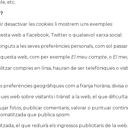
e, etc.
s
?
r desactivar les
cookies
li mostrem uns exemples:
sta web a Facebook, Twitter o qualsevol xarxa social.
inguts a les seves preferències personals, com sol passar
d’aquesta web, com per exemple
El meu compte
, o
El meu
litzar compres en línia, hauran de ser telefòniques o visita
s preferències geogràfiques com a franja horària, divisa o
ues web sobre visitants i trànsit a la web, el que dificult
ujar fotos, publicar comentaris, valorar o puntuar conti
utomatitzada que publica
spam
.
tzada, el que reduirà els ingressos publicitaris de la web.