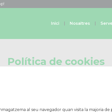
p!
Inici
Nosaltres
Serve
Política de cookies
mmagatzema al seu navegador quan visita la majoria de pà