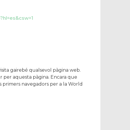
ge?hl=es&csw=1
sita gairebé qualsevol pàgina web.
gar per aquesta pàgina. Encara que
ls primers navegadors per a la World