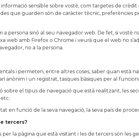
ormació sensible sobre vostè, com targetes de crèdit o 
ades que guarden són de caràcter tècnic, preferències pe
om a persona sinó al seu navegador web. De fet, si vost
ixa web amb Firefox o Chrome i veurà que el web no s’a
navegador, no a la persona.
ntals i permeten, entre altres coses, saber quan està 
i anònim i un registrat, tasques bàsiques per al funci
ió sobre el tipus de navegació que està realitzant, les se
 etc.
tat en funció de la seva navegació, la seva país de proced
de tercers?
per la pàgina que està visitant i les de tercers són les 