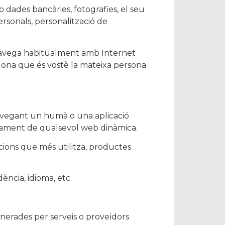
dades bancàries, fotografies, el seu
rsonals, personalització de
è navega habitualment amb Internet
dona que és vostè la mateixa persona
navegant un humà o una aplicació
onament de qualsevol web dinàmica.
ccions que més utilitza, productes
ència, idioma, etc.
generades per serveis o proveïdors