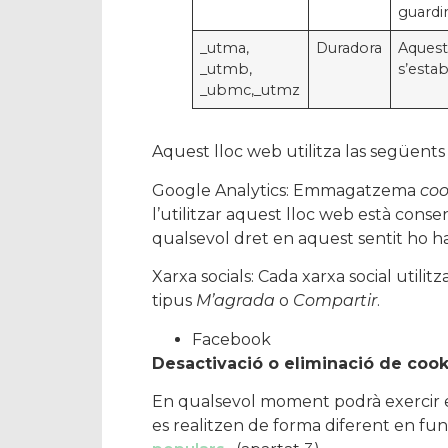
guardi
_utma,
Duradora
Aquest
_utmb,
s’esta
_ubmc,_utmz
Aquest lloc web utilitza las següent
Google Analytics: Emmagatzema
coo
l’utilitzar aquest lloc web està cons
qualsevol dret en aquest sentit ho 
Xarxa socials: Cada xarxa social utilit
tipus
M’agrada
o
Compartir
.
Facebook
Desactivació o eliminació de cook
En qualsevol moment podrà exercir el
es realitzen de forma diferent en fun