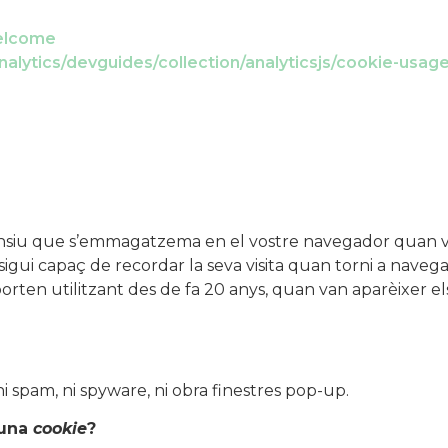
welcome
nalytics/devguides/collection/analyticsjs/cookie-usa
fensiu que s’emmagatzema en el vostre navegador quan vi
igui capaç de recordar la seva visita quan torni a nave
orten utilitzant des de fa 20 anys, quan van aparèixer e
 ni spam, ni spyware, ni obra finestres pop-up.
 una
cookie
?