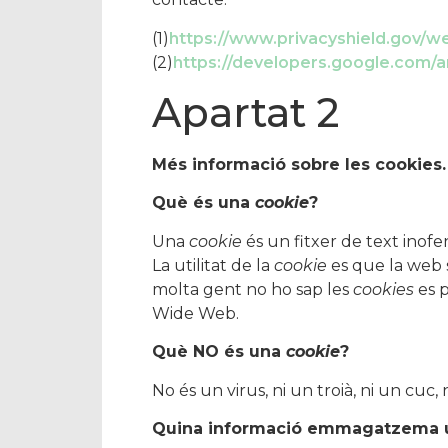
(1)
https://www.privacyshield.gov/
(2)
https://developers.google.com/a
Apartat 2
Més informació sobre les cookies.
Què és una
cookie
?
Una
cookie
és un fitxer de text ino
La utilitat de la
cookie
es que la web s
molta gent no ho sap les
cookies
es p
Wide Web.
Què NO és una
cookie
?
No és un virus, ni un troià, ni un cuc,
Quina informació emmagatzema