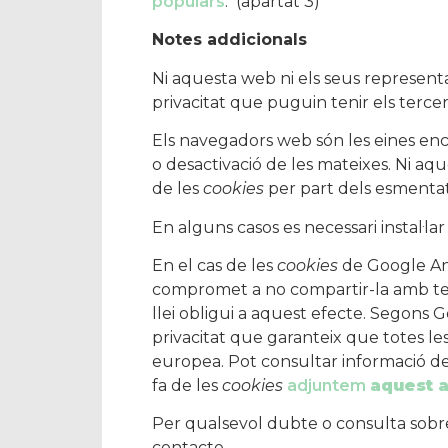
populars
. (apartat 3)
Notes addicionals
Ni aquesta web ni els seus representan
privacitat que puguin tenir els terc
Els navegadors web són les eines e
o desactivació de les mateixes. Ni aq
de les
cookies
per part dels esmenta
En alguns casos es necessari instal·la
En el cas de les
cookies
de Google An
compromet a no compartir-la amb terc
llei obligui a aquest efecte. Segons 
privacitat que garanteix que totes le
europea. Pot consultar informació d
fa de les
cookies
adjuntem
aquest a
Per qualsevol dubte o consulta sobr
contacte.