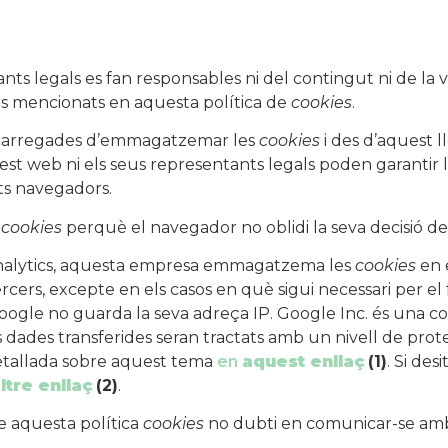
ts legals es fan responsables ni del contingut ni de la v
ers mencionats en aquesta política de
cookies
.
ncarregades d’emmagatzemar les
cookies
i des d’aquest l
uest web ni els seus representants legals poden garantir 
ts navegadors.
r
cookies
perquè el navegador no oblidi la seva decisió de
alytics, aquesta empresa emmagatzema les
cookies
en e
ers, excepte en els casos en què sigui necessari per el
Google no guarda la seva adreça IP. Google Inc. és una c
s dades transferides seran tractats amb un nivell de pro
etallada sobre aquest tema
en
aquest enllaç
(1)
. Si des
ltre enllaç
(2)
.
e aquesta política
cookies
no dubti en comunicar-se amb 