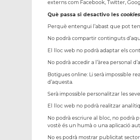
externs com Facebook, Twitter, Googl
Què passa si desactivo les
cookie
Perquè entengui l’abast que pot teni
No podrà compartir continguts d’aque
El lloc web no podrà adaptar els cont
No podrà accedir a l’àrea personal 
Botigues online: Li serà impossible rea
d’aquesta.
Serà impossible personalitzar les seve
El lloc web no podrà realitzar analítiq
No podrà escriure al bloc, no podrà p
vostè és un humà o una aplicació a
No es podrà mostrar publicitat sectori