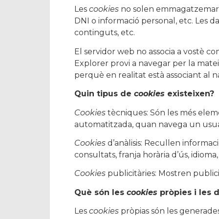
Les
cookies
no solen emmagatzemar inf
DNI o informació personal, etc. Les d
continguts, etc.
El servidor web no associa a vostè c
Explorer provi a navegar per la mate
perquè en realitat està associant al 
Quin tipus de
cookies
existeixen?
Cookies
tècniques: Són les més eleme
automatitzada, quan navega un usuar
Cookies
d’anàlisis: Recullen informac
consultats, franja horària d’ús, idioma,
Cookies
publicitàries: Mostren publici
Què són les
cookies
pròpies i les 
Les
cookies
pròpias són les generades 