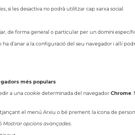
ies
, si les desactiva no podrà utilitzar cap xarxa social.
r, de forma general o particular per un domini específic
 ha d’anar a la configuració del seu navegador i allí pod
vegadors més populars
edir a una
cookie
determinada del navegador
Chrome
.
tjançant el menú Arxiu o bé prement la icona de personal
ió
Mostrar opcions avançades
.