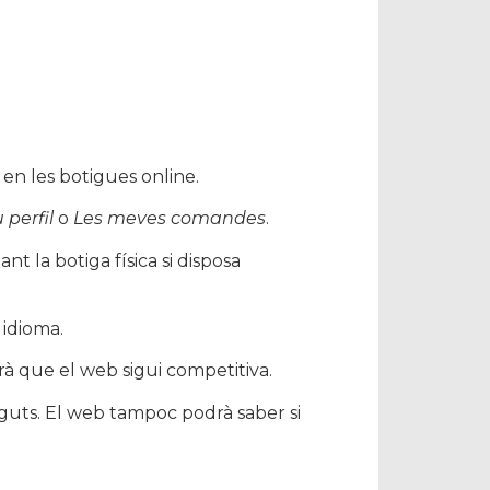
 en les botigues online.
 perfil
o
Les meves comandes
.
nt la botiga física si disposa
 idioma.
arà que el web sigui competitiva.
nguts. El web tampoc podrà saber si