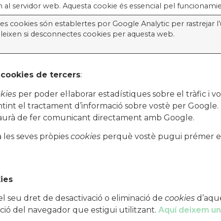
n al servidor web. Aquesta cookie és essencial pel funcionami
es cookies són establertes por Google Analytic per rastrejar l
bleixen si desconnectes cookies per aquesta web.
s
cookies de tercers
:
kies
per poder el·laborar estadístiques sobre el tràfic i 
entint el tractament d’informació sobre vostè per Google.
haurà de fer comunicant directament amb Google.
za les seves pròpies
cookies
perquè vostè pugui prémer el
ies
 seu dret de desactivació o eliminació de
cookies
d’aque
ció del navegador que estigui utilitzant.
Aquí deixem un