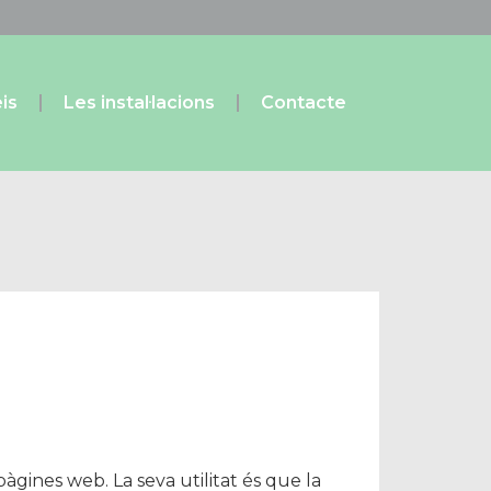
is
Les instal·lacions
Contacte
gines web. La seva utilitat és que la