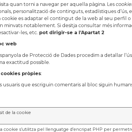
isita quan torni a navegar per aquella pàgina. Les
cookie
nals, personalització de continguts, estadístiques d’ús, en
a cookie es adaptar el contingut de la web al seu perfil o
en minvats notablement. Si desitja consultar més informa
ctivar-les, etc.
pot dirigir-se a l’Apartat 2
loc web
 Espanyola de Protecció de Dades procedim a detallar l’ú
ma exactitud possible.
s
cookies pròpies
:
ls usuaris que escriguin comentaris al bloc siguin humans
it de la cookie
a cookie s’utilitza pel llenguatge d’encripat PHP per permetr