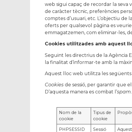
web sigui capaç de recordar la seva v
de caràcter tècnic, preferències perso
comptes d’usuari, etc. L’objectiu de l
oferts per qualsevol pàgina es veuri
emmagatzemen, com eliminar-les, desa
Cookies utilitzades amb aquest l
Seguint les directrius de la Agència
la finalitat d’informar-te amb la màxi
Aquest lloc web utilitza les següent
Cookies
de sessió, per garantir que e
D’aquesta manera es combat l’
spam
.
Nom de la
Tipus de
Propòs
cookie
cookie
PHPSESSID
Sessió
Aquest