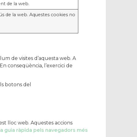
ent de la web.
’ús de la web. Aquestes cookies no
volum de visites d’aquesta web. A
 En conseqüència, l’exercici de
s botons del
st lloc web. Aquestes accions
a guia ràpida pels navegadors més