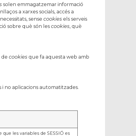
s
solen emmagatzemar informació
llaços a xarxes socials, accés a
 necessitats, sense
cookies
els serveis
ció sobre què són les
cookies
, què
s de
cookies
que fa aquesta web amb
 i no aplicacions automatitzades.
e que les variables de SESSIÓ es