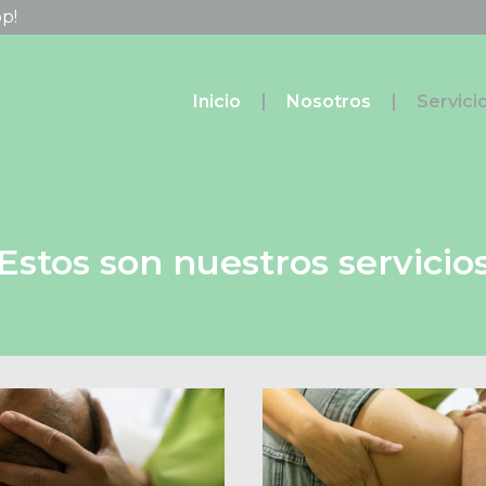
p!
Inicio
Nosotros
Servici
Estos son nuestros servicio