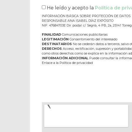
He leído y acepto la
Política de pri
INFORMACIÓN BÁSICA SOBRE PROTECCIÓN DE DATOS
RESPONSABLE ANA ISABEL DÍAZ EXPÓSITO
NIF: 47684703E Dir. postal: c/ Segrià, 4 PB, 2a, 25141 Torreg
FINALIDAD
Comunicaciones publicitarias
LEGITIMACIÓN
Consentimiento del interesado
DESTINATARIOS
No se cederán datos a terceros, salvo ot
DERECHOS
Acceso, rectificación, supresión y portabilida
como otros derechos como se explica en la información ad
INFORMACIÓN ADICIONAL
Puede consultar la informac
Enlace a la Política de privacidad