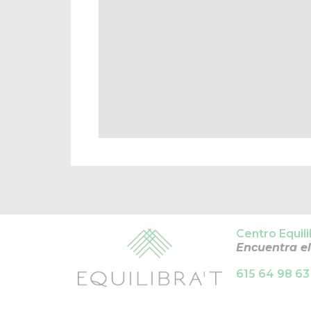
Centro Equil
Encuentra el
615 64 98 63